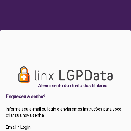
Atendimento do direito dos titulares
Esqueceu a senha?
Informe seu e-mail ou login e enviaremos instruções para você
criar sua nova senha.
Email / Login