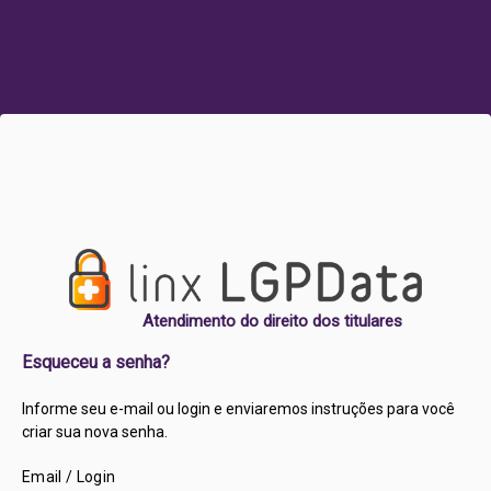
Atendimento do direito dos titulares
Esqueceu a senha?
Informe seu e-mail ou login e enviaremos instruções para você
criar sua nova senha.
Email / Login